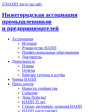
Перейти
к
содержимому
Нижегородская ассоциация
промышленников
и предпринимателей
Ассоциация
История
Руководство НАПП
Профессиональные объединения
Документы
Деятельность
Планы
Отчёты
Рабочие группы и клубы
Члены НАПП
Пресс-центр
Новости сообщества
События
День Победы!
НАПП 35 лет
Статьи, интервью, позиция НАПП
НАПП представляет