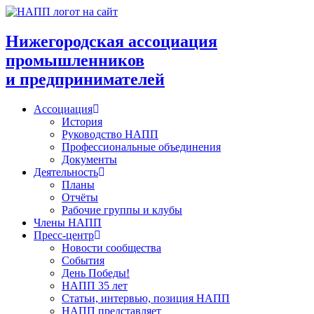
Перейти
к
содержимому
Нижегородская ассоциация
промышленников
и предпринимателей
Ассоциация
История
Руководство НАПП
Профессиональные объединения
Документы
Деятельность
Планы
Отчёты
Рабочие группы и клубы
Члены НАПП
Пресс-центр
Новости сообщества
События
День Победы!
НАПП 35 лет
Статьи, интервью, позиция НАПП
НАПП представляет