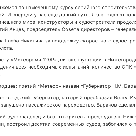
вижемся по намеченному курсу серийного строительст
. И впереди у нас еще долгий путь. Я благодарен колле
внешнего мира, конструкторы и судостроители продол
гий Анцев, председатель Совета директоров – генераль
на Глеба Никитина за поддержку скоростного судостр
лота.
чету «Метеорами 120Р» для эксплуатации в Нижегород
ждения всех необходимых испытаний, количество СПК «
.
дцев: третий «Метеор» назван «Губернатор Н.М. Баран
егородский губернатор, который преобразил Волгу. 
 запущено пассажирское пароходство. Баранов сделал 
ий судовладелец и благотворитель, председатель Ниж
и, построил десятки современных судов, заботился о 
.