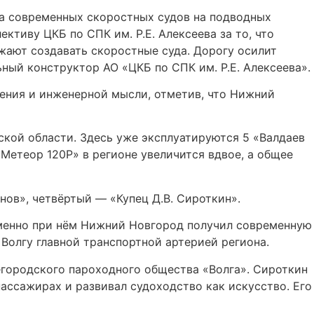
ва современных скоростных судов на подводных
ктиву ЦКБ по СПК им. Р.Е. Алексеева за то, что
жают создавать скоростные суда. Дорогу осилит
ный конструктор АО «ЦКБ по СПК им. Р.Е. Алексеева».
оения и инженерной мысли, отметив, что Нижний
ской области. Здесь уже эксплуатируются 5 «Валдаев
Метеор 120Р» в регионе увеличится вдвое, а общее
ов», четвёртый — «Купец Д.В. Сироткин».
Именно при нём Нижний Новгород получил современную
Волгу главной транспортной артерией региона.
егородского пароходного общества «Волга». Сироткин
пассажирах и развивал судоходство как искусство. Его