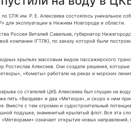
пустили на воду в ЦК
по СПК им. Р. Е. Алексеева состоялось уникальное со
» для эксплуатации в Нижнем Новгороде и области.
ства России Виталий Савельев, губернатор Нижегородс
вой компании (ГТЛК), по заказу которой были постро
дводных крыльях массовым видом пассажирского тран
ор Ростислав Алексеев. Они создали решения, которые
етеоры», «Кометы» работали на реках и морских линия
перерыва со стапелей ЦКБ Алексеева был спущен на вод
е пять «Валдаев» и два «Метеора», и скоро к ним прис
я. Вместе с тем огромен и судостроительный потенциа
ушной подушке, знаменитый крылатый флот. Вся эта сл
я «Метеорами» означает открытие новых направлений,