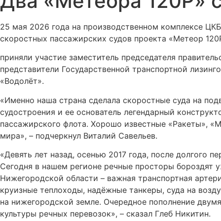
Два «Метеора 120Р» с
25 мая 2026 года на производственном комплексе ЦКБ 
скоростных пассажирских судов проекта «Метеор 120Р
приняли участие заместитель председателя правитель
представители Государственной транспортной лизинго
«Водолёт».
«Именно наша страна сделала скоростные суда на по
судостроения и ее основатель легендарный конструкт
пассажирского флота. Хорошо известные «Ракеты», «М
мира», – подчеркнул Виталий Савельев.
«Девять лет назад, осенью 2017 года, после долгого 
Сегодня в нашем регионе речные просторы бороздят уж
Нижегородской области – важная транспортная артери
круизные теплоходы, надёжные танкеры, суда на возд
на нижегородской земле. Очередное пополнение двум
культуры речных перевозок», – сказал Глеб Никитин.