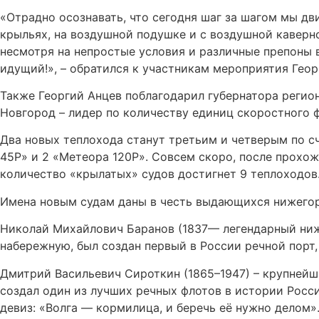
«Отрадно осознавать, что сегодня шаг за шагом мы д
крыльях, на воздушной подушке и с воздушной каверной
несмотря на непростые условия и различные препоны 
идущий!», – обратился к участникам мероприятия Геор
Также Георгий Анцев поблагодарил губернатора регио
Новгород – лидер по количеству единиц скоростного ф
Два новых теплохода станут третьим и четверым по с
45Р» и 2 «Метеора 120Р». Совсем скоро, после прохо
количество «крылатых» судов достигнет 9 теплоходов
Имена новым судам даны в честь выдающихся нижегоро
Николай Михайлович Баранов (1837— легендарный ниж
набережную, был создан первый в России речной порт,
Дмитрий Васильевич Сироткин (1865–1947) – крупнейш
создал один из лучших речных флотов в истории Росси
девиз: «Волга — кормилица, и беречь её нужно делом»