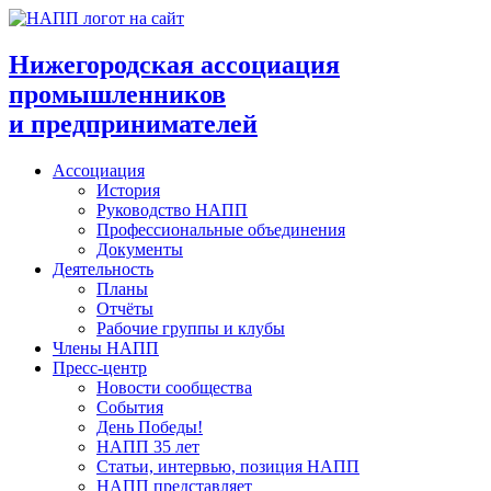
Перейти
к
содержимому
Нижегородская ассоциация
промышленников
и предпринимателей
Ассоциация
История
Руководство НАПП
Профессиональные объединения
Документы
Деятельность
Планы
Отчёты
Рабочие группы и клубы
Члены НАПП
Пресс-центр
Новости сообщества
События
День Победы!
НАПП 35 лет
Статьи, интервью, позиция НАПП
НАПП представляет