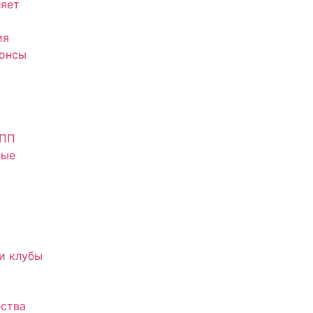
яет
ия
нонсы
АПП
ные
и клубы
ства