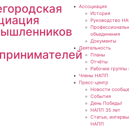
городская
Ассоциация
История
циация
Руководство Н
Профессиональ
ышленников
объединения
Документы
Деятельность
принимателей
Планы
Отчёты
Рабочие группы 
Члены НАПП
Пресс-центр
Новости сообще
События
День Победы!
НАПП 35 лет
Статьи, интервь
НАПП