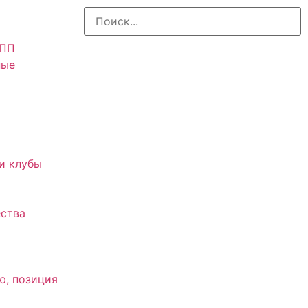
АПП
ные
и клубы
ства
ю, позиция