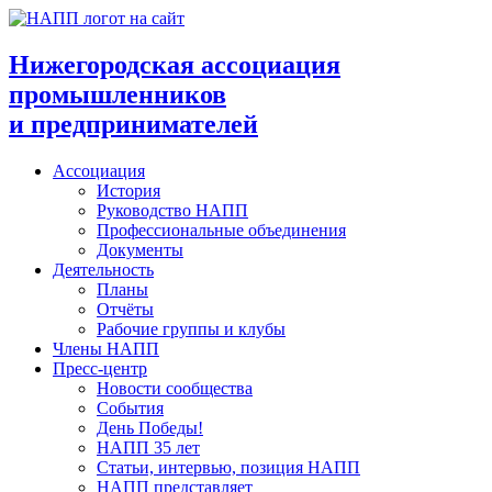
Перейти
к
содержимому
Нижегородская ассоциация
промышленников
и предпринимателей
Ассоциация
История
Руководство НАПП
Профессиональные объединения
Документы
Деятельность
Планы
Отчёты
Рабочие группы и клубы
Члены НАПП
Пресс-центр
Новости сообщества
События
День Победы!
НАПП 35 лет
Статьи, интервью, позиция НАПП
НАПП представляет