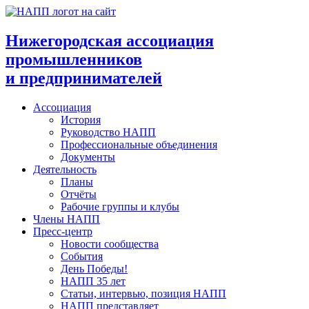
Перейти
к
содержимому
Нижегородская ассоциация
промышленников
и предпринимателей
Ассоциация
История
Руководство НАПП
Профессиональные объединения
Документы
Деятельность
Планы
Отчёты
Рабочие группы и клубы
Члены НАПП
Пресс-центр
Новости сообщества
События
День Победы!
НАПП 35 лет
Статьи, интервью, позиция НАПП
НАПП представляет