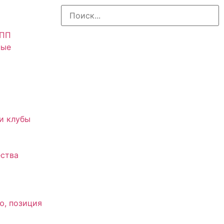
АПП
ные
и клубы
ства
ю, позиция