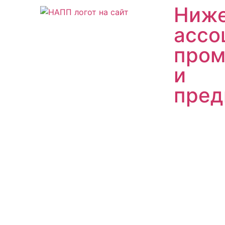
Ниже
ассо
пром
и
пред