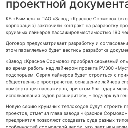
проектной документ
КБ «Вымпел» и ПАО «Завод «Красное Сормово» (вхо
корпорацию) заключили контракт на разработку пр
круизных лайнеров пассажировместимостью 180 че
Договор предусматривает разработку и согласовани
этом параллельно будет вестись разработка докуме
«Завод «Красное Сормово» приобрел серьезный опы
во время работы над лайнером проекта PV300 «Муст
подспорьем. Серия лайнеров будет строиться с при
общественные пространства, оснащение лайнера сп
комфорта для пассажиров, при этом благодаря мень
использования судов расширится», – подчеркнул г
Новую серию круизных теплоходов будут строить п
проектов, отметил глава завода «Красное Сормово
предприятия позволяют создавать суда разных типо
особенностей сормовской верфи, что дает нам воз