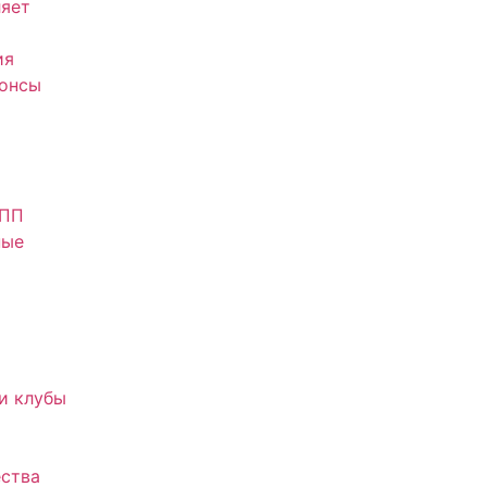
яет
ия
нонсы
АПП
ные
и клубы
ства