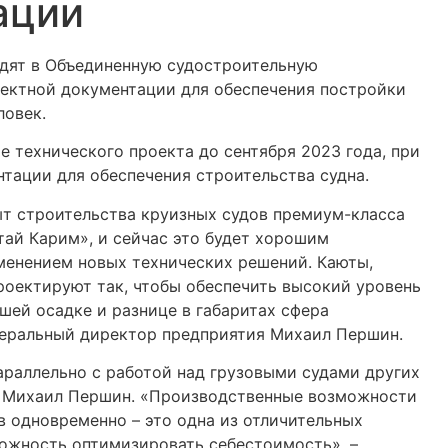
ации
дят в Объединенную судостроительную
оектной документации для обеспечения постройки
ловек.
е технического проекта до сентября 2023 года, при
нтации для обеспечения строительства судна.
т строительства круизных судов премиум-класса
ай Карим», и сейчас это будет хорошим
менением новых технических решений. Каюты,
роектируют так, чтобы обеспечить высокий уровень
шей осадке и разнице в габаритах сфера
енеральный директор предприятия Михаил Першин.
араллельно с работой над грузовыми судами других
» Михаил Першин. «Производственные возможности
в одновременно – это одна из отличительных
можность оптимизировать себестоимость», –