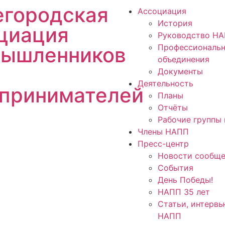
городская
Ассоциация
История
циация
Руководство Н
Профессиональ
ышленников
объединения
Документы
Деятельность
принимателей
Планы
Отчёты
Рабочие группы 
Члены НАПП
Пресс-центр
Новости сообще
События
День Победы!
НАПП 35 лет
Статьи, интервь
НАПП