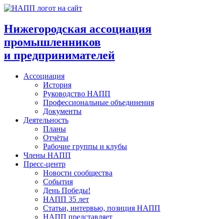
Перейти
к
содержимому
Нижегородская ассоциация
промышленников
и предпринимателей
Ассоциация
История
Руководство НАПП
Профессиональные объединения
Документы
Деятельность
Планы
Отчёты
Рабочие группы и клубы
Члены НАПП
Пресс-центр
Новости сообщества
События
День Победы!
НАПП 35 лет
Статьи, интервью, позиция НАПП
НАПП представляет