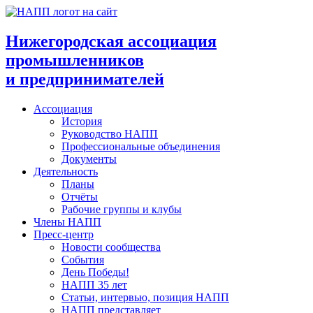
Перейти
к
содержимому
Нижегородская ассоциация
промышленников
и предпринимателей
Ассоциация
История
Руководство НАПП
Профессиональные объединения
Документы
Деятельность
Планы
Отчёты
Рабочие группы и клубы
Члены НАПП
Пресс-центр
Новости сообщества
События
День Победы!
НАПП 35 лет
Статьи, интервью, позиция НАПП
НАПП представляет