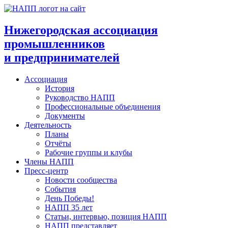
Перейти
к
содержимому
Нижегородская ассоциация
промышленников
и предпринимателей
Ассоциация
История
Руководство НАПП
Профессиональные объединения
Документы
Деятельность
Планы
Отчёты
Рабочие группы и клубы
Члены НАПП
Пресс-центр
Новости сообщества
События
День Победы!
НАПП 35 лет
Статьи, интервью, позиция НАПП
НАПП представляет