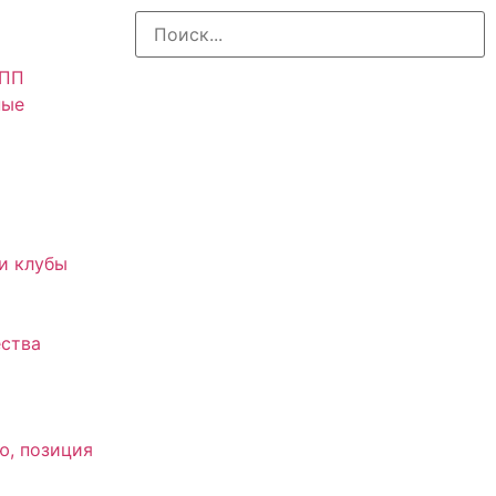
АПП
ные
и клубы
ства
ю, позиция