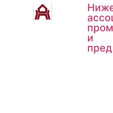
Ниже
ассо
пром
и
пред