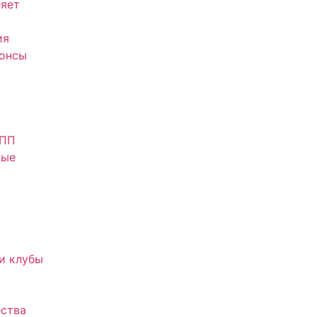
яет
ия
нонсы
АПП
ные
и клубы
ства