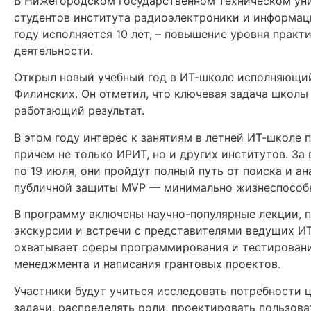
В Нижегородском государственном техническом уни
студентов института радиоэлектроники и информаци
году исполняется 10 лет, – повышение уровня прак
деятельности.
Открыл новый учебный год в ИТ-школе исполняющи
Филинских. Он отметил, что ключевая задача школы 
работающий результат.
В этом году интерес к занятиям в летней ИТ-школе 
причем не только ИРИТ, но и других институтов. За 
по 19 июля, они пройдут полный путь от поиска и а
публичной защиты MVP — минимально жизнеспособн
В программу включены научно-популярные лекции, п
экскурсии и встречи с представителями ведущих И
охватывает сферы программирования и тестировани
менеджмента и написания грантовых проектов.
Участники будут учиться исследовать потребности 
задачи, распределять роли, проектировать пользова