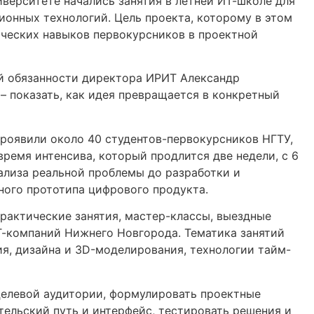
верситете начались занятия в летней ИТ-школе для
онных технологий. Цель проекта, которому в этом
тических навыков первокурсников в проектной
й обязанности директора ИРИТ Александр
– показать, как идея превращается в конкретный
проявили около 40 студентов-первокурсников НГТУ,
время интенсива, который продлится две недели, с 6
нализа реальной проблемы до разработки и
ого прототипа цифрового продукта.
рактические занятия, мастер-классы, выездные
Т-компаний Нижнего Новгорода. Тематика занятий
я, дизайна и 3D-моделирования, технологии тайм-
целевой аудитории, формулировать проектные
тельский путь и интерфейс, тестировать решения и