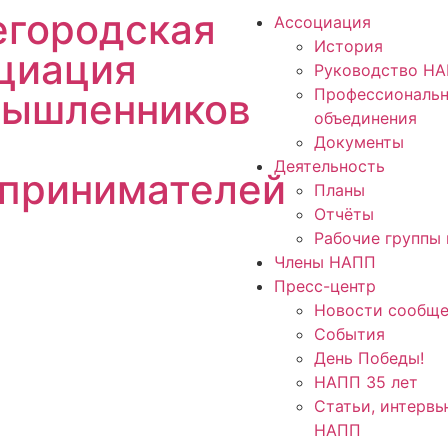
городская
Ассоциация
История
циация
Руководство Н
Профессиональ
ышленников
объединения
Документы
Деятельность
принимателей
Планы
Отчёты
Рабочие группы 
Члены НАПП
Пресс-центр
Новости сообще
События
День Победы!
НАПП 35 лет
Статьи, интервь
НАПП