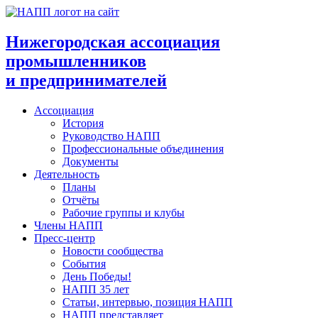
Перейти
к
содержимому
Нижегородская ассоциация
промышленников
и предпринимателей
Ассоциация
История
Руководство НАПП
Профессиональные объединения
Документы
Деятельность
Планы
Отчёты
Рабочие группы и клубы
Члены НАПП
Пресс-центр
Новости сообщества
События
День Победы!
НАПП 35 лет
Статьи, интервью, позиция НАПП
НАПП представляет