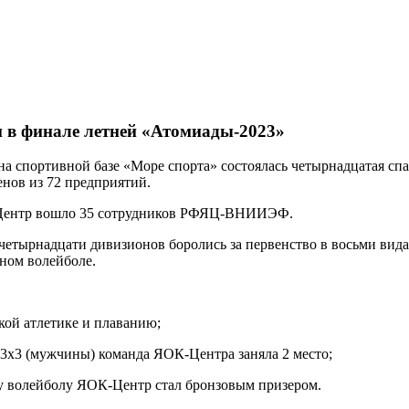
 финале летней «Атомиады-2023»
на спортивной базе «Море спорта» состоялась четырнадцатая с
енов из 72 предприятий.
– Центр вошло 35 сотрудников РФЯЦ-ВНИИЭФ.
четырнадцати дивизионов боролись за первенство в восьми видах
жном волейболе.
кой атлетике и плаванию;
 3х3 (мужчины) команда ЯОК-Центра заняла 2 место;
у волейболу ЯОК-Центр стал бронзовым призером.