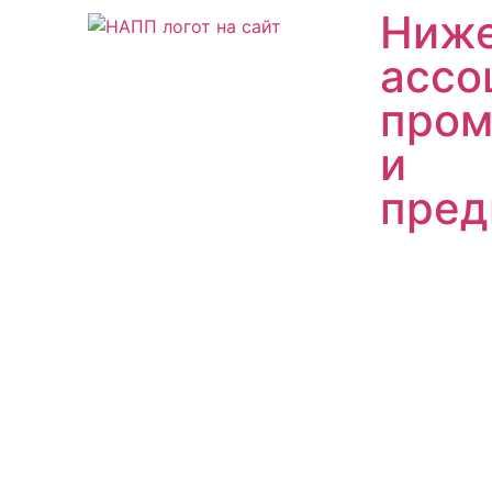
Ниже
ассо
пром
и
пред