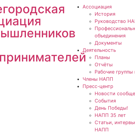
городская
Ассоциация
История
циация
Руководство Н
Профессиональ
ышленников
объединения
Документы
Деятельность
принимателей
Планы
Отчёты
Рабочие группы 
Члены НАПП
Пресс-центр
Новости сообще
События
День Победы!
НАПП 35 лет
Статьи, интервь
НАПП