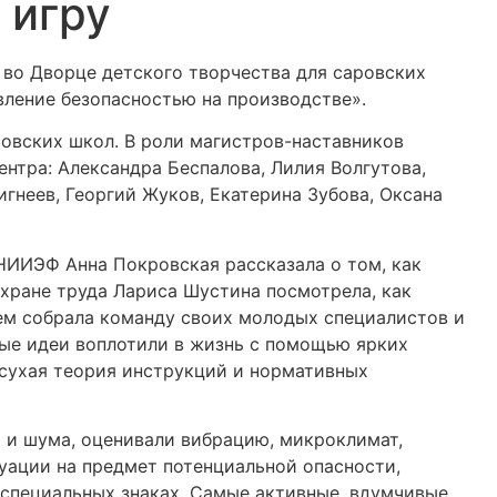
 игру
 во Дворце детского творчества для саровских
вление безопасностью на производстве».
ровских школ. В роли магистров-наставников
нтра: Александра Беспалова, Лилия Волгутова,
гнеев, Георгий Жуков, Екатерина Зубова, Оксана
ИИЭФ Анна Покровская рассказала о том, как
охране труда Лариса Шустина посмотрела, как
ем собрала команду своих молодых специалистов и
ые идеи воплотили в жизнь с помощью ярких
 сухая теория инструкций и нормативных
и шума, оценивали вибрацию, микроклимат,
уации на предмет потенциальной опасности,
специальных знаках. Самые активные, вдумчивые,