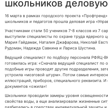
школьников деловую
16 марта в рамках городского проекта «Профтренд»
школьников и педагогов прошла деловая игра «Упра
Участниками стали 50 учеников 7-8 классов из 7 са
выступили специалисты по охране труда ядерного це
Мария Гайдамак, Наталия Джафарова, Николай Евсти
Рудоман, Надежда Савкина и Лариса Шустина.
Ведущий специалист по подбору персонала РФЯЦ-ВН
готовилась игра: «Сначала ведущий специалист по 
подобные игры проводят другие подразделения, зат
устроила «мозговой штурм». Потом самые интересн
иллюстраций, приборов, специального реквизита. И
документов «ожила»!
Школьники проводили замеры уровня освещенности 
свойства воды, а еще анализировали жизненные сит
разбирались в средствах индивидуальной защиты и 