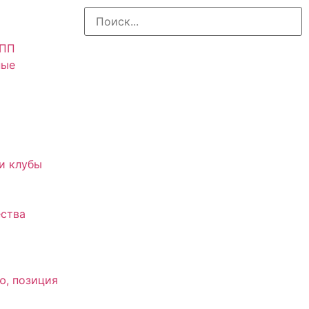
АПП
ные
и клубы
ства
ю, позиция