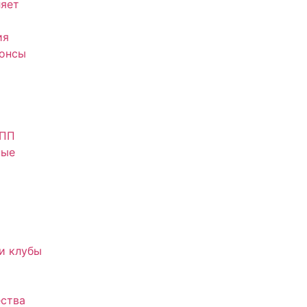
яет
ия
нонсы
АПП
ные
и клубы
ства