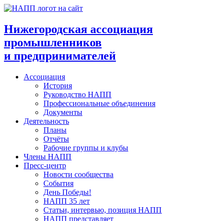
Перейти
к
содержимому
Нижегородская ассоциация
промышленников
и предпринимателей
Ассоциация
История
Руководство НАПП
Профессиональные объединения
Документы
Деятельность
Планы
Отчёты
Рабочие группы и клубы
Члены НАПП
Пресс-центр
Новости сообщества
События
День Победы!
НАПП 35 лет
Статьи, интервью, позиция НАПП
НАПП представляет