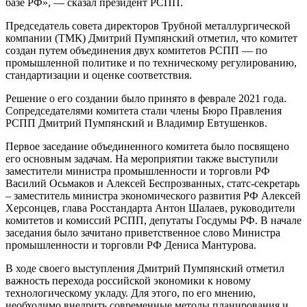
базе РФ», — сказал президент РСПП.
Председатель совета директоров Трубной металлургической
компании (ТМК) Дмитрий Пумпянский отметил, что комитет
создан путем объединения двух комитетов РСПП — по
промышленной политике и по техническому регулированию,
стандартизации и оценке соответствия.
Решение о его создании было принято в феврале 2021 года.
Сопредседателями комитета стали члены Бюро Правления
РСПП Дмитрий Пумпянский и Владимир Евтушенков.
Первое заседание объединенного комитета было посвящено
его основным задачам. На мероприятии также выступили
заместители министра промышленности и торговли РФ
Василий Осьмаков и Алексей Беспрозванных, статс-секретарь
– заместитель министра экономического развития РФ Алексей
Херсонцев, глава Росстандарта Антон Шалаев, руководители
комитетов и комиссий РСПП, депутаты Госдумы РФ. В начале
заседания было зачитано приветственное слово Министра
промышленности и торговли РФ Дениса Мантурова.
В ходе своего выступления Дмитрий Пумпянский отметил
важность перехода российской экономики к новому
технологическому укладу. Для этого, по его мнению,
необходимо внедрить современные методы планирования и