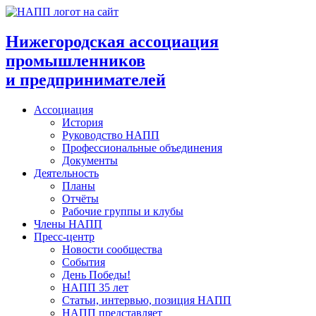
Перейти
к
содержимому
Нижегородская ассоциация
промышленников
и предпринимателей
Ассоциация
История
Руководство НАПП
Профессиональные объединения
Документы
Деятельность
Планы
Отчёты
Рабочие группы и клубы
Члены НАПП
Пресс-центр
Новости сообщества
События
День Победы!
НАПП 35 лет
Статьи, интервью, позиция НАПП
НАПП представляет