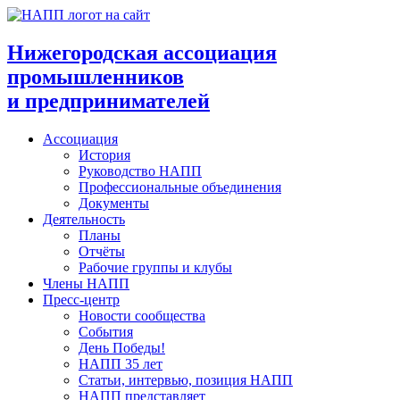
Перейти
к
содержимому
Нижегородская ассоциация
промышленников
и предпринимателей
Ассоциация
История
Руководство НАПП
Профессиональные объединения
Документы
Деятельность
Планы
Отчёты
Рабочие группы и клубы
Члены НАПП
Пресс-центр
Новости сообщества
События
День Победы!
НАПП 35 лет
Статьи, интервью, позиция НАПП
НАПП представляет