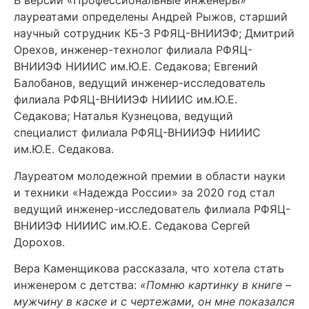
В версии «Профессиональные инженеры»
лауреатами определены Андрей Рыжов, старший
научный сотрудник КБ-3 РФЯЦ-ВНИИЭФ; Дмитрий
Орехов, инженер-технолог филиала РФЯЦ-
ВНИИЭФ НИИИС им.Ю.Е. Седакова; Евгений
Балобанов, ведущий инженер-исследователь
филиала РФЯЦ-ВНИИЭФ НИИИС им.Ю.Е.
Седакова; Наталья Кузнецова, ведущий
специалист филиала РФЯЦ-ВНИИЭФ НИИИС
им.Ю.Е. Седакова.
Лауреатом молодежной премии в области науки
и техники «Надежда России» за 2020 год стал
ведущий инженер-исследователь филиала РФЯЦ-
ВНИИЭФ НИИИС им.Ю.Е. Седакова Сергей
Дорохов.
Вера Каменщикова рассказала, что хотела стать
инженером с детства:
«Помню картинку в книге –
мужчину в каске и с чертежами, он мне показался