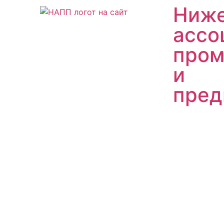
Ниже
ассо
пром
и
пред