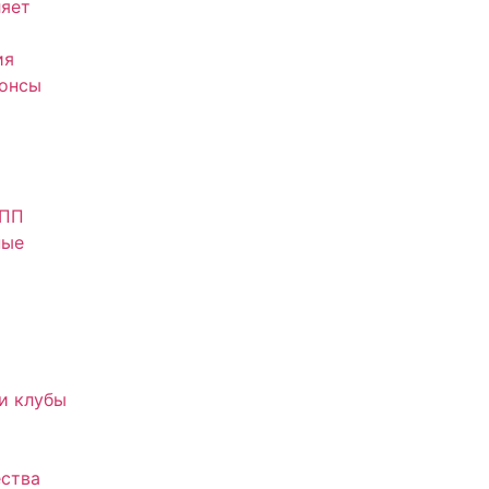
яет
ия
нонсы
АПП
ные
и клубы
ства