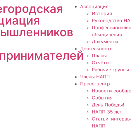
городская
Ассоциация
История
циация
Руководство Н
Профессиональ
ышленников
объединения
Документы
Деятельность
принимателей
Планы
Отчёты
Рабочие группы 
Члены НАПП
Пресс-центр
Новости сообще
События
День Победы!
НАПП 35 лет
Статьи, интервь
НАПП