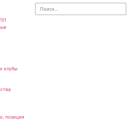
АПП
ные
и клубы
ства
ю, позиция