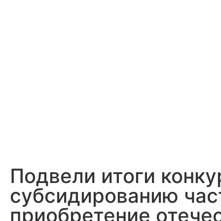
Подвели итоги конку
субсидированию част
приобретение отече