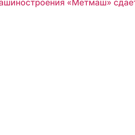
машиностроения «Метмаш» сдае