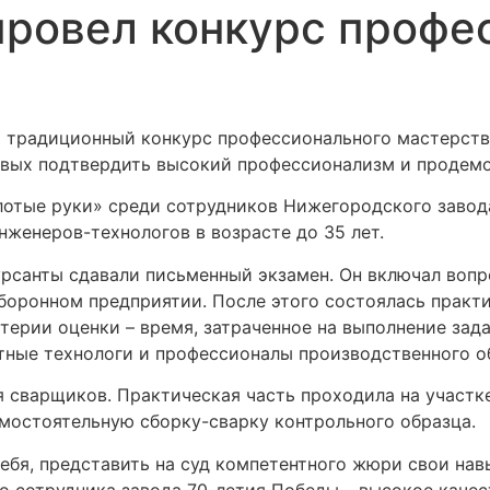
провел конкурс профе
 традиционный конкурс профессионального мастерств
овых подтвердить высокий профессионализм и продемо
отые руки» среди сотрудников Нижегородского завода
нженеров-технологов в возрасте до 35 лет.
урсанты сдавали письменный экзамен. Он включал воп
оронном предприятии. После этого состоялась практи
терии оценки – время, затраченное на выполнение зада
тные технологи и профессионалы производственного о
я сварщиков. Практическая часть проходила на участк
амостоятельную сборку-сварку контрольного образца.
ебя, представить на суд компетентного жюри свои нав
го сотрудника завода 70-летия Победы – высокое каче