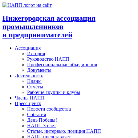
Перейти
к
содержимому
Нижегородская ассоциация
промышленников
и предпринимателей
Ассоциация
История
Руководство НАПП
Профессиональные объединения
Документы
Деятельность
Планы
Отчёты
Рабочие группы и клубы
Члены НАПП
Пресс-центр
Новости сообщества
События
День Победы!
НАПП 35 лет
Статьи, интервью, позиция НАПП
НАПП представляет