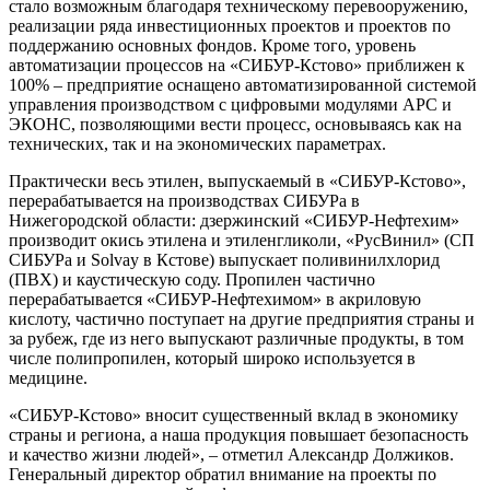
стало возможным благодаря техническому перевооружению,
реализации ряда инвестиционных проектов и проектов по
поддержанию основных фондов. Кроме того, уровень
автоматизации процессов на «СИБУР-Кстово» приближен к
100% – предприятие оснащено автоматизированной системой
управления производством с цифровыми модулями АРС и
ЭКОНС, позволяющими вести процесс, основываясь как на
технических, так и на экономических параметрах.
Практически весь этилен, выпускаемый в «СИБУР-Кстово»,
перерабатывается на производствах СИБУРа в
Нижегородской области: дзержинский «СИБУР-Нефтехим»
производит окись этилена и этиленгликоли, «РусВинил» (СП
СИБУРа и Solvay в Кстове) выпускает поливинилхлорид
(ПВХ) и каустическую соду. Пропилен частично
перерабатывается «СИБУР-Нефтехимом» в акриловую
кислоту, частично поступает на другие предприятия страны и
за рубеж, где из него выпускают различные продукты, в том
числе полипропилен, который широко используется в
медицине.
«СИБУР-Кстово» вносит существенный вклад в экономику
страны и региона, а наша продукция повышает безопасность
и качество жизни людей», – отметил Александр Должиков.
Генеральный директор обратил внимание на проекты по