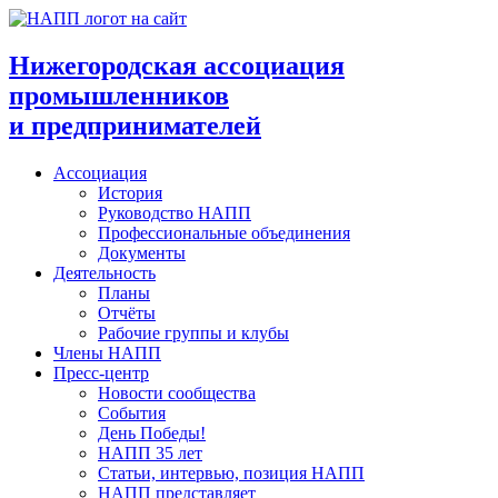
Перейти
к
содержимому
Нижегородская ассоциация
промышленников
и предпринимателей
Ассоциация
История
Руководство НАПП
Профессиональные объединения
Документы
Деятельность
Планы
Отчёты
Рабочие группы и клубы
Члены НАПП
Пресс-центр
Новости сообщества
События
День Победы!
НАПП 35 лет
Статьи, интервью, позиция НАПП
НАПП представляет