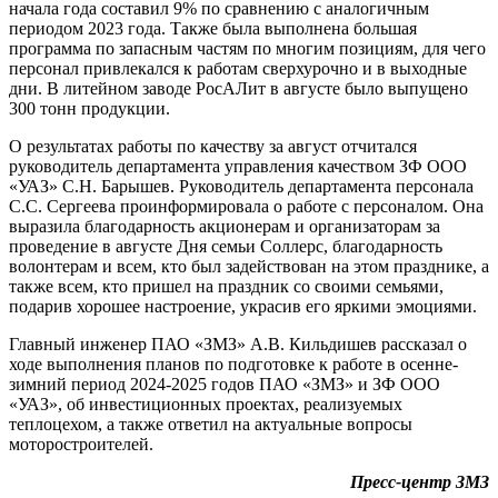
начала года составил 9% по сравнению с аналогичным
периодом 2023 года. Также была выполнена большая
программа по запасным частям по многим позициям, для чего
персонал привлекался к работам сверхурочно и в выходные
дни. В литейном заводе РосАЛит в августе было выпущено
300 тонн продукции.
О результатах работы по качеству за август отчитался
руководитель департамента управления качеством ЗФ ООО
«УАЗ» С.Н. Барышев. Руководитель департамента персонала
С.С. Сергеева проинформировала о работе с персоналом. Она
выразила благодарность акционерам и организаторам за
проведение в августе Дня семьи Соллерс, благодарность
волонтерам и всем, кто был задействован на этом празднике, а
также всем, кто пришел на праздник со своими семьями,
подарив хорошее настроение, украсив его яркими эмоциями.
Главный инженер ПАО «ЗМЗ» А.В. Кильдишев рассказал о
ходе выполнения планов по подготовке к работе в осенне-
зимний период 2024-2025 годов ПАО «ЗМЗ» и ЗФ ООО
«УАЗ», об инвестиционных проектах, реализуемых
теплоцехом, а также ответил на актуальные вопросы
моторостроителей.
Пресс-центр ЗМЗ