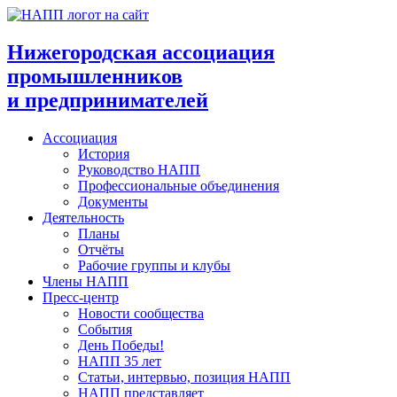
Перейти
к
содержимому
Нижегородская ассоциация
промышленников
и предпринимателей
Ассоциация
История
Руководство НАПП
Профессиональные объединения
Документы
Деятельность
Планы
Отчёты
Рабочие группы и клубы
Члены НАПП
Пресс-центр
Новости сообщества
События
День Победы!
НАПП 35 лет
Статьи, интервью, позиция НАПП
НАПП представляет