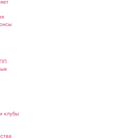
яет
ия
нонсы
АПП
ные
и клубы
ства