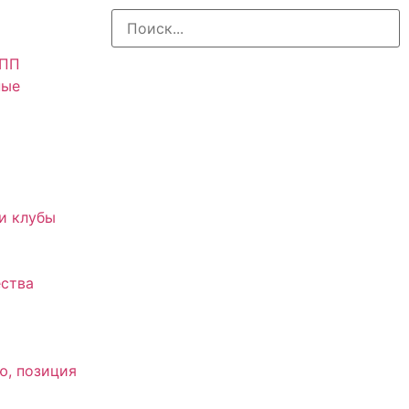
АПП
ные
и клубы
ства
ю, позиция