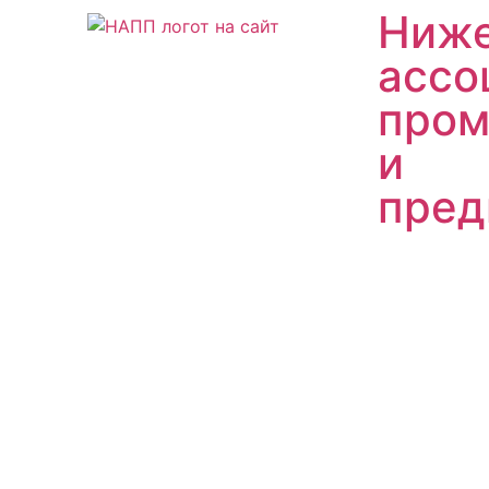
Ниже
ассо
пром
и
пред