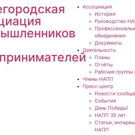
городская
Ассоциация
История
циация
Руководство Н
Профессиональ
ышленников
объединения
Документы
Деятельность
принимателей
Планы
Отчёты
Рабочие группы 
Члены НАПП
Пресс-центр
Новости сообще
События
День Победы!
НАПП 35 лет
Статьи, интервь
НАПП