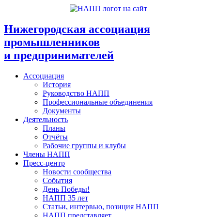
Перейти
к
содержимому
Нижегородская ассоциация
промышленников
и предпринимателей
Ассоциация
История
Руководство НАПП
Профессиональные объединения
Документы
Деятельность
Планы
Отчёты
Рабочие группы и клубы
Члены НАПП
Пресс-центр
Новости сообщества
События
День Победы!
НАПП 35 лет
Статьи, интервью, позиция НАПП
НАПП представляет