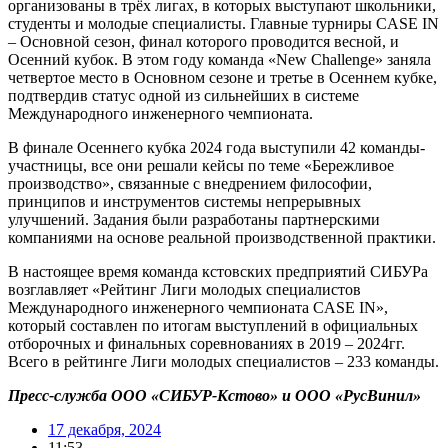
организованы в трёх лигах, в которых выступают школьники,
студенты и молодые специалисты. Главные турниры CASE IN
– Основной сезон, финал которого проводится весной, и
Осенний кубок. В этом году команда «New Challenge» заняла
четвертое место в Основном сезоне и третье в Осеннем кубке,
подтвердив статус одной из сильнейших в системе
Международного инженерного чемпионата.
В финале Осеннего кубка 2024 года выступили 42 команды-
участницы, все они решали кейсы по теме «Бережливое
производство», связанные с внедрением философии,
принципов и инструментов системы непрерывных
улучшений. Задания были разработаны партнерскими
компаниями на основе реальной производственной практики.
В настоящее время команда кстовских предприятий СИБУРа
возглавляет «Рейтинг Лиги молодых специалистов
Международного инженерного чемпионата CASE IN»,
который составлен по итогам выступлений в официальных
отборочных и финальных соревнованиях в 2019 – 2024гг.
Всего в рейтинге Лиги молодых специалистов – 233 команды.
Пресс-служба ООО «СИБУР-Кстово» и ООО «РусВинил»
17 декабря, 2024
11:53