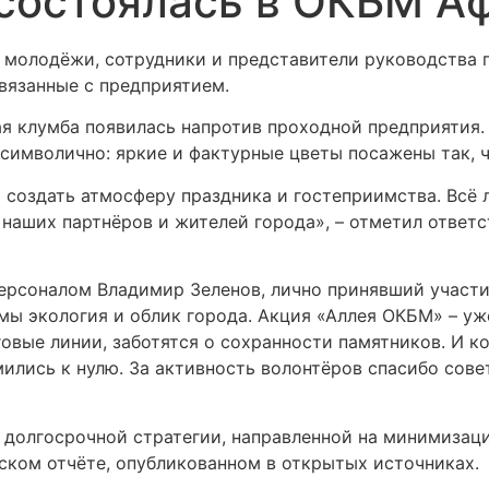
 состоялась в ОКБМ А
 молодёжи, сотрудники и представители руководства 
вязанные с предприятием.
ая клумба появилась напротив проходной предприятия.
символично: яркие и фактурные цветы посажены так, ч
и создать атмосферу праздника и гостеприимства. Всё
аших партнёров и жителей города», – отметил ответс
ерсоналом Владимир Зеленов, лично принявший участи
имы экология и облик города. Акция «Аллея ОКБМ» – у
говые линии, заботятся о сохранности памятников. И к
лись к нулю. За активность волонтёров спасибо совет
долгосрочной стратегии, направленной на минимизац
ком отчёте, опубликованном в открытых источниках.