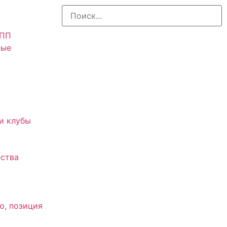
АПП
ные
и клубы
ства
ю, позиция