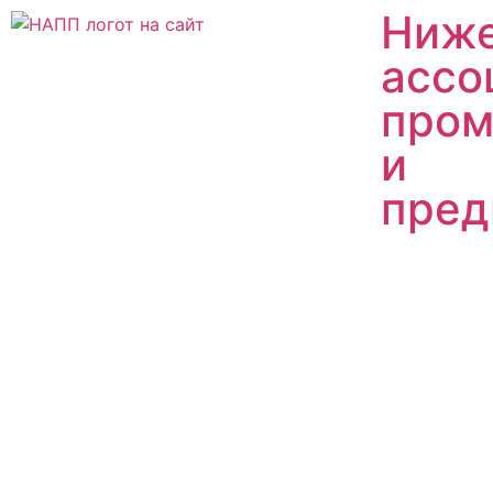
Ниже
ассо
пром
и
пред