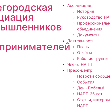
городская
Ассоциация
История
циация
Руководство Н
Профессиональ
ышленников
объединения
Документы
Деятельность
принимателей
Планы
Отчёты
Рабочие группы 
Члены НАПП
Пресс-центр
Новости сообще
События
День Победы!
НАПП 35 лет
Статьи, интервь
НАПП