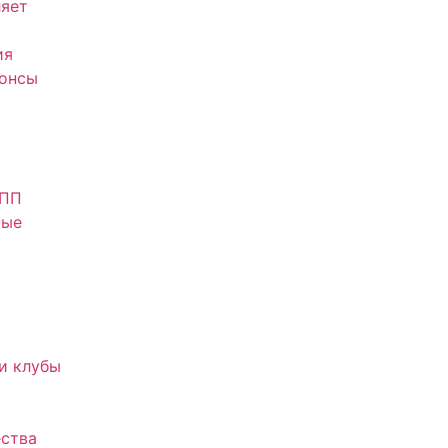
яет
ия
нонсы
АПП
ные
и клубы
ства