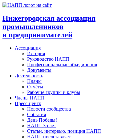
Перейти
к
содержимому
Нижегородская ассоциация
промышленников
и предпринимателей
Ассоциация
История
Руководство НАПП
Профессиональные объединения
Документы
Деятельность
Планы
Отчёты
Рабочие группы и клубы
Члены НАПП
Пресс-центр
Новости сообщества
События
День Победы!
НАПП 35 лет
Статьи, интервью, позиция НАПП
НАПП представляет