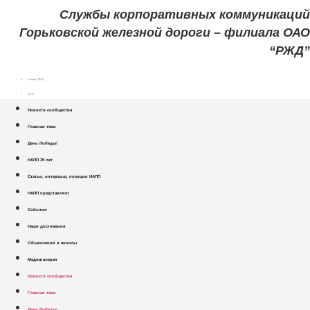
Службы корпоративных коммуникаций
Горьковской железной дороги – филиала ОАО
“РЖД”
2 июня, 2021
13:17
Новости сообщества
Главная тема
День Победы!
НАПП 35 лет
Статьи, интервью, позиция НАПП
НАПП представляет
События
Наши достижения
Объявления и анонсы
Медиагалерея
Новости сообщества
Главная тема
День Победы!