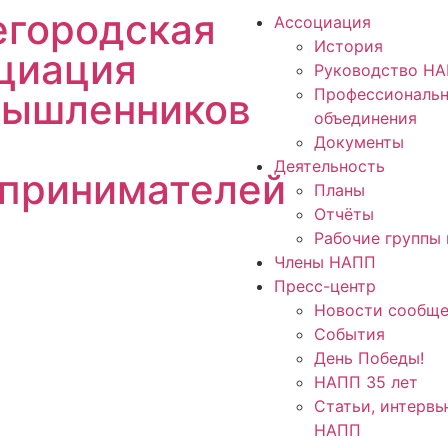
городская
Ассоциация
История
циация
Руководство Н
Профессиональ
ышленников
объединения
Документы
Деятельность
принимателей
Планы
Отчёты
Рабочие группы 
Члены НАПП
Пресс-центр
Новости сообще
События
День Победы!
НАПП 35 лет
Статьи, интервь
НАПП