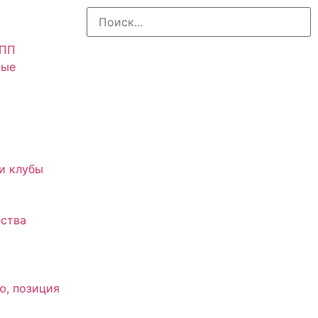
АПП
ные
и клубы
ства
ю, позиция