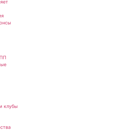
яет
ия
нонсы
АПП
ные
и клубы
ства