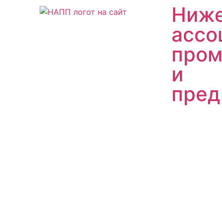
Ниже
ассо
пром
и
пред