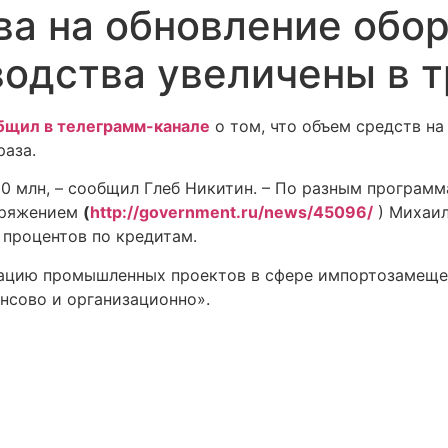
ва на обновление обо
одства увеличены в т
бщил в телеграмм-канале
о том, что объем средств н
раза.
00 млн, – сообщил Глеб Никитин. – По разным програм
поряжением
(
http://government.ru/news/45096/
) Михаил
процентов по кредитам.
зацию промышленных проектов в сфере импортозамещен
нсово и организационно».