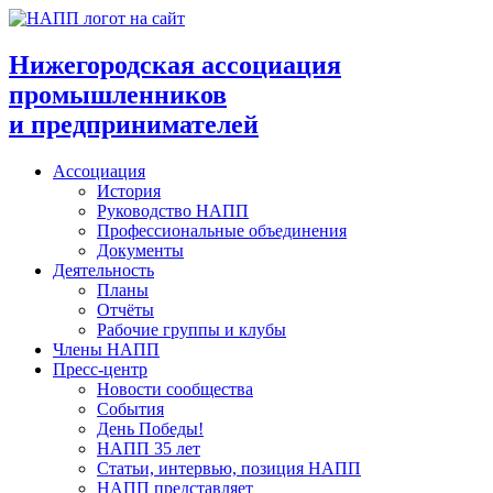
Перейти
к
содержимому
Нижегородская ассоциация
промышленников
и предпринимателей
Ассоциация
История
Руководство НАПП
Профессиональные объединения
Документы
Деятельность
Планы
Отчёты
Рабочие группы и клубы
Члены НАПП
Пресс-центр
Новости сообщества
События
День Победы!
НАПП 35 лет
Статьи, интервью, позиция НАПП
НАПП представляет