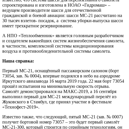
спроектирована и изготовлена в НОАО «Гидромаш» –
ведущем производителе шасси для отечественной
гражданской и боевой авиации: шасси МС-21 рассчитано на
30 тысяч взлетов- посадок, а система уборки-выпуска шасси
имеет трехкратное резервирование.
А НПО «Теплообменник» является головным разработчиком
и создателем важнейших систем жизнеобеспечения самолета,
в частности, комплексной системы кондиционирования
воздуха и противообледенительной системы самолета.
Наша справка:
Первый МС-21, оснащённый пассажирским салоном (борт
73054, зав. № 0004), впервые поднялся в небо на аэродроме
Иркутского авиазавода 16 марта 2019 года. 22 мая борт 73054
прошёл испытания на минимальную скорость отрыва.
Самолёт демонстрировался на МАКС-2019, а 16 сентября
выполнил первый для МС-21 международный перелёт из
Жуковского в Стамбул, где принял участие в фестивале
«Технофест-2019».
Известно также, что следующий, пятый МС-21 (зав. № 0007)
получит бортовой номер 73057 – это будет первый самолёт
МС-21-300, который строится по серийным технологиям, он