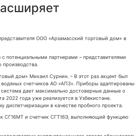
расширяет
 представителя ООО «Арзамасский торговый дом» в
ч с потенциальными партнерами – представителями
о производства.
овый дом» Михаил Сурнин. – В этот раз акцент был
е водяных счетчиков АО «АПЗ». Приборы адаптированы
м система дает максимально достоверные данные о
а 2022 года уже реализуется в Узбекистане.
у диспетчеризации в качестве пробного проекта.
ик СГ16МТ и счетчик СГТ16Э, выполняющий функцию
уководителями эксплуатационного отдела обсуждалась