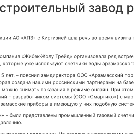
строительный завод 
кции АО «АПЗ» с Киргизией шла речь во время визита
компания «Жибек-Жолу Трейд» организовала ряд встре
, которые уже используют счетчики воды арзамасског
5 лет, – пояснил замдиректора ООО «Арзамасский торг
торая создана нашими российскими партнерами на баз
х можно снимать показания в режиме онлайн. При это
ний – разработчиком системы (ООО «Смартико») с март
рзамасские приборы в имеющую у них подобную систем
н» – были представлены промышленный газовый счетч
давлению.
и поставки продукции. На встрече с метрологами и р