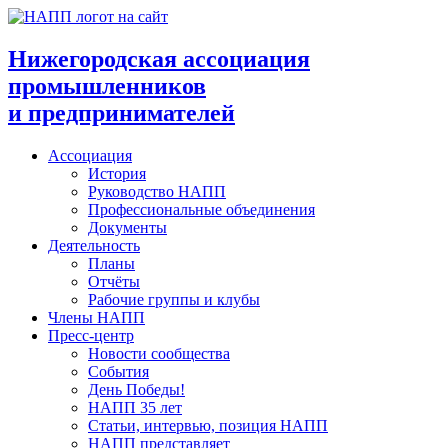
Перейти
к
содержимому
Нижегородская ассоциация
промышленников
и предпринимателей
Ассоциация
История
Руководство НАПП
Профессиональные объединения
Документы
Деятельность
Планы
Отчёты
Рабочие группы и клубы
Члены НАПП
Пресс-центр
Новости сообщества
События
День Победы!
НАПП 35 лет
Статьи, интервью, позиция НАПП
НАПП представляет