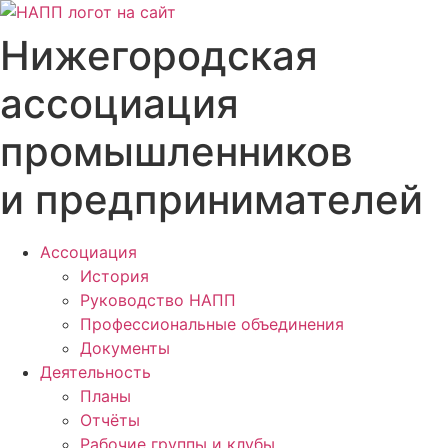
Перейти
к
Нижегородская
содержимому
ассоциация
промышленников
и предпринимателей
Ассоциация
История
Руководство НАПП
Профессиональные объединения
Документы
Деятельность
Планы
Отчёты
Рабочие группы и клубы