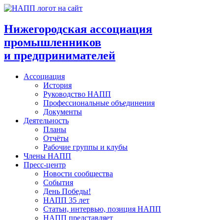
Перейти
к
содержимому
Нижегородская ассоциация
промышленников
и предпринимателей
Ассоциация
История
Руководство НАПП
Профессиональные объединения
Документы
Деятельность
Планы
Отчёты
Рабочие группы и клубы
Члены НАПП
Пресс-центр
Новости сообщества
События
День Победы!
НАПП 35 лет
Статьи, интервью, позиция НАПП
НАПП представляет