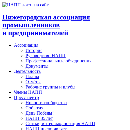
Перейти
к
содержимому
Нижегородская ассоциация
промышленников
и предпринимателей
Ассоциация
История
Руководство НАПП
Профессиональные объединения
Документы
Деятельность
Планы
Отчёты
Рабочие группы и клубы
Члены НАПП
Пресс-центр
Новости сообщества
События
День Победы!
НАПП 35 лет
Статьи, интервью, позиция НАПП
НАПП представляет