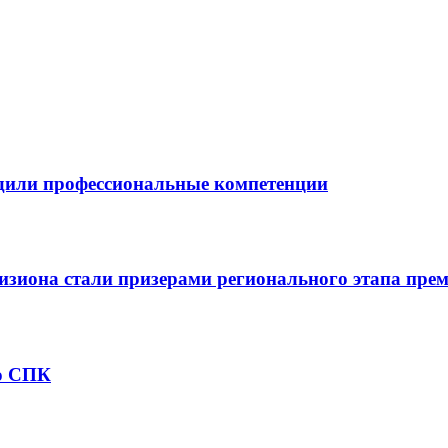
дили профессиональные компетенции
визиона стали призерами регионального этапа 
по СПК