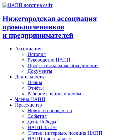
Перейти
к
содержимому
Нижегородская ассоциация
промышленников
и предпринимателей
Ассоциация
История
Руководство НАПП
Профессиональные объединения
Документы
Деятельность
Планы
Отчёты
Рабочие группы и клубы
Члены НАПП
Пресс-центр
Новости сообщества
События
День Победы!
НАПП 35 лет
Статьи, интервью, позиция НАПП
НАПП представляет