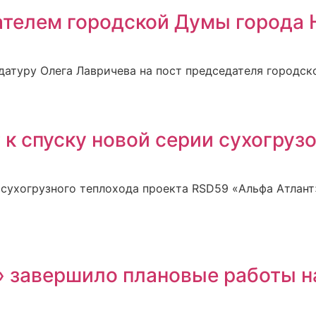
ателем городской Думы города 
датуру Олега Лавричева на пост председателя городск
к спуску новой серии сухогруз
сухогрузного теплохода проекта RSD59 «Альфа Атлант»
» завершило плановые работы н