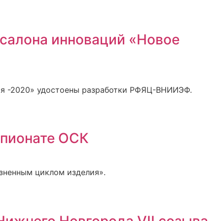
салона инноваций «Новое
мя -2020» удостоены разработки РФЯЦ-ВНИИЭФ.
мпионате ОСК
зненным циклом изделия».
Нижнего Новгорода VII созыва