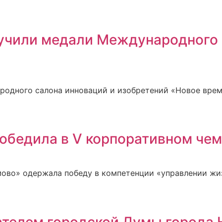
чили медали Международного 
ародного салона инноваций и изобретений «Новое вре
обедила в V корпоративном че
ово» одержала победу в компетенции «управлении жи
ателем городской Думы города 