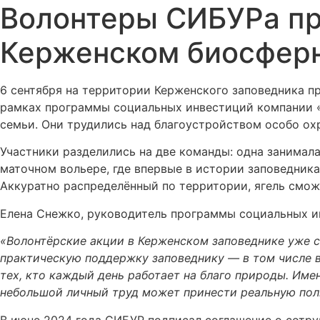
Волонтеры СИБУРа при
Керженском биосфер
6 сентября на территории Керженского заповедника 
рамках программы социальных инвестиций компании «Ф
семьи. Они трудились над благоустройством особо о
Участники разделились на две команды: одна занимала
маточном вольере, где впервые в истории заповедник
Аккуратно распределённый по территории, ягель смож
Елена Снежко, руководитель программы социальных 
«Волонтёрские акции в Керженском заповеднике уже с
практическую поддержку заповеднику — в том числе 
тех, кто каждый день работает на благо природы. Име
небольшой личный труд может принести реальную пол
В июне 2024 года СИБУР подписал соглашение о сотру