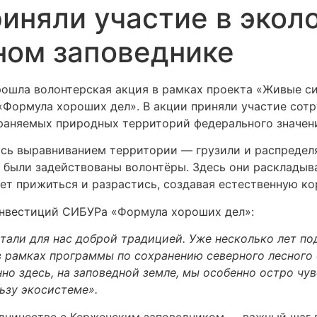
няли участие в эколо
ном заповеднике
прошла волонтерская акция в рамках проекта «Живые 
ормула хороших дел». В акции приняли участие сотру
храняемых природных территорий федерального значен
сь выравниванием территории — грузили и распределял
а были задействованы волонтёры. Здесь они раскладыв
ет прижиться и разрастись, создавая естественную к
инвестиций СИБУРа «Формула хороших дел»:
тали для нас доброй традицией. Уже несколько лет п
в рамках программы по сохранению северного лесного
нно здесь, на заповедной земле, мы особенно остро ч
ьзу экосистеме».
дничестве с Керженским заповедником — важный шаг в