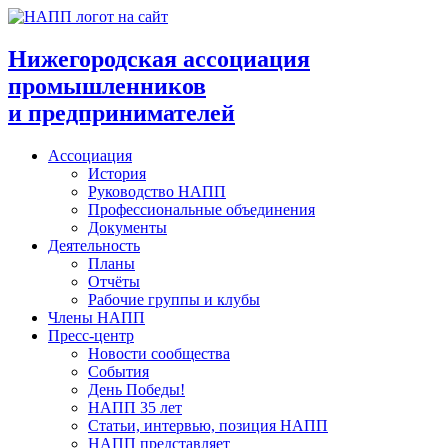
Перейти
к
содержимому
Нижегородская ассоциация
промышленников
и предпринимателей
Ассоциация
История
Руководство НАПП
Профессиональные объединения
Документы
Деятельность
Планы
Отчёты
Рабочие группы и клубы
Члены НАПП
Пресс-центр
Новости сообщества
События
День Победы!
НАПП 35 лет
Статьи, интервью, позиция НАПП
НАПП представляет