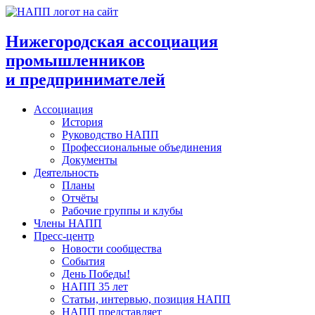
Перейти
к
содержимому
Нижегородская ассоциация
промышленников
и предпринимателей
Ассоциация
История
Руководство НАПП
Профессиональные объединения
Документы
Деятельность
Планы
Отчёты
Рабочие группы и клубы
Члены НАПП
Пресс-центр
Новости сообщества
События
День Победы!
НАПП 35 лет
Статьи, интервью, позиция НАПП
НАПП представляет