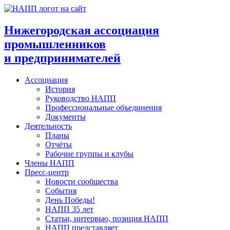
Перейти
к
содержимому
Нижегородская ассоциация
промышленников
и предпринимателей
Ассоциация
История
Руководство НАПП
Профессиональные объединения
Документы
Деятельность
Планы
Отчёты
Рабочие группы и клубы
Члены НАПП
Пресс-центр
Новости сообщества
События
День Победы!
НАПП 35 лет
Статьи, интервью, позиция НАПП
НАПП представляет