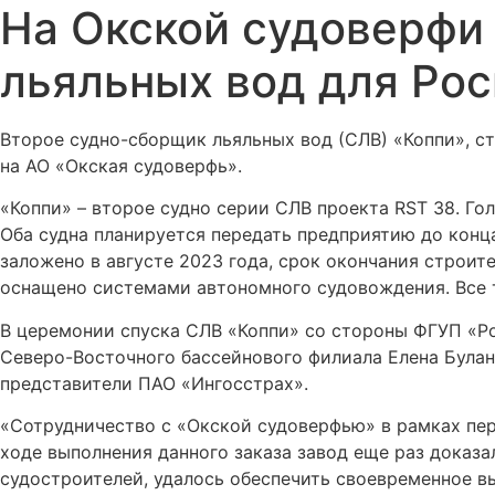
На Окской судоверфи
льяльных вод для Ро
Второе судно-сборщик льяльных вод (СЛВ) «Коппи», с
на АО «Окская судоверфь».
«Коппи» – второе судно серии СЛВ проекта RST 38. Го
Оба судна планируется передать предприятию до конца
заложено в августе 2023 года, срок окончания строите
оснащено системами автономного судовождения. Все т
В церемонии спуска СЛВ «Коппи» со стороны ФГУП «Ро
Северо-Восточного бассейнового филиала Елена Булан
представители ПАО «Ингосстрах».
«Сотрудничество с «Окской судоверфью» в рамках пер
ходе выполнения данного заказа завод еще раз доказа
судостроителей, удалось обеспечить своевременное в