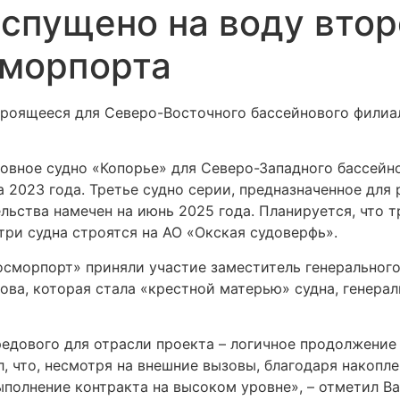
 спущено на воду вто
сморпорта
троящееся для Северо-Восточного бассейнового филиа
ловное судно «Копорье» для Северо-Западного бассейно
 2023 года. Третье судно серии, предназначенное для
льства намечен на июнь 2025 года. Планируется, что т
ри судна строятся на АО «Окская судоверфь».
сморпорт» приняли участие заместитель генерального
ова, которая стала «крестной матерью» судна, генера
едового для отрасли проекта – логичное продолжение
л, что, несмотря на внешние вызовы, благодаря накоп
ыполнение контракта на высоком уровне», – отметил В