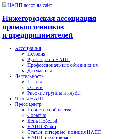
Перейти
к
содержимому
Нижегородская ассоциация
промышленников
и предпринимателей
Ассоциация
История
Руководство НАПП
Профессиональные объединения
Документы
Деятельность
Планы
Отчёты
Рабочие группы и клубы
Члены НАПП
Пресс-центр
Новости сообщества
События
День Победы!
НАПП 35 лет
Статьи, интервью, позиция НАПП
НАПП представляет