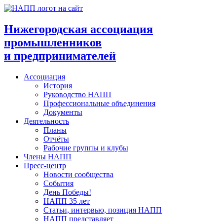
Перейти
к
содержимому
Нижегородская ассоциация
промышленников
и предпринимателей
Ассоциация
История
Руководство НАПП
Профессиональные объединения
Документы
Деятельность
Планы
Отчёты
Рабочие группы и клубы
Члены НАПП
Пресс-центр
Новости сообщества
События
День Победы!
НАПП 35 лет
Статьи, интервью, позиция НАПП
НАПП представляет