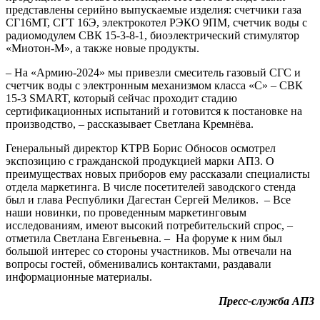
представлены серийно выпускаемые изделия: счетчики газа
СГ16МТ, СГТ 16Э, электрокотел РЭКО 9ПМ, счетчик воды с
радиомодулем СВК 15-3-8-1, биоэлектрический стимулятор
«Миотон-М», а также новые продукты.
– На «Армию-2024» мы привезли смеситель газовый СГС и
счетчик воды с электронным механизмом класса «С» – СВК
15-3 SMART, который сейчас проходит стадию
сертификационных испытаний и готовится к постановке на
производство, – рассказывает Светлана Кремнёва.
Генеральный директор КТРВ Борис Обносов осмотрел
экспозицию с гражданской продукцией марки АПЗ. О
преимуществах новых приборов ему рассказали специалисты
отдела маркетинга. В числе посетителей заводского стенда
был и глава Республики Дагестан Сергей Меликов. – Все
наши новинки, по проведенным маркетинговым
исследованиям, имеют высокий потребительский спрос, –
отметила Светлана Евгеньевна. – На форуме к ним был
большой интерес со стороны участников. Мы отвечали на
вопросы гостей, обменивались контактами, раздавали
информационные материалы.
Пресс-служба АПЗ