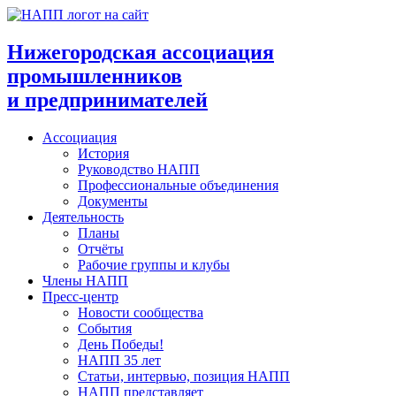
Перейти
к
содержимому
Нижегородская ассоциация
промышленников
и предпринимателей
Ассоциация
История
Руководство НАПП
Профессиональные объединения
Документы
Деятельность
Планы
Отчёты
Рабочие группы и клубы
Члены НАПП
Пресс-центр
Новости сообщества
События
День Победы!
НАПП 35 лет
Статьи, интервью, позиция НАПП
НАПП представляет