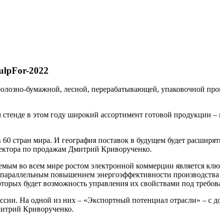
ulpFor-2022
юлозно-бумажной, лесной, перерабатывающей, упаковочной про
тенде в этом году широкий ассортимент готовой продукции – га
 60 стран мира. И география поставок в будущем будет расширят
ректора по продажам Дмитрий Криворученко.
аемым во всем мире ростом электронной коммерции является кл
параллельным повышением энергоэффективности производства 
оторых будет возможность управления их свойствами под требов
ссии. На одной из них – «Экспортный потенциал отрасли» – с д
митрий Криворученко.