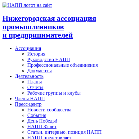
Перейти
к
содержимому
Нижегородская ассоциация
промышленников
и предпринимателей
Ассоциация
История
Руководство НАПП
Профессиональные объединения
Документы
Деятельность
Планы
Отчёты
Рабочие группы и клубы
Члены НАПП
Пресс-центр
Новости сообщества
События
День Победы!
НАПП 35 лет
Статьи, интервью, позиция НАПП
НАПП представляет