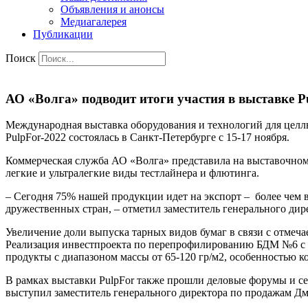
Объявления и анонсы
Медиагалерея
Публикации
Поиск
АО «Волга» подводит итоги участия в выставке P
Международная выставка оборудования и технологий для целл
PulpFor-2022 состоялась в Санкт-Петербурге с 15-17 ноября.
Коммерческая служба АО «Волга» представила на выставочном с
легкие и ультралегкие виды тестлайнера и флютинга.
– Сегодня 75% нашей продукции идет на экспорт – более чем в
дружественных стран, – отметил заместитель генерального ди
Увеличение доли выпуска тарных видов бумаг в связи с отмеч
Реализация инвестпроекта по перепрофилированию БДМ №6 с 
продукты с диапазоном массы от 65-120 гр/м2, особенностью к
В рамках выставки PulpFor также прошли деловые форумы и се
выступил заместитель генерального директора по продажам Д